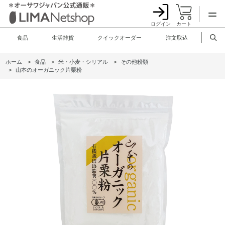
ログイン
カート
食品
生活雑貨
クイックオーダー
注文取込
ホーム
>
食品
>
米・小麦・シリアル
>
その他粉類
>
山本のオーガニック片栗粉