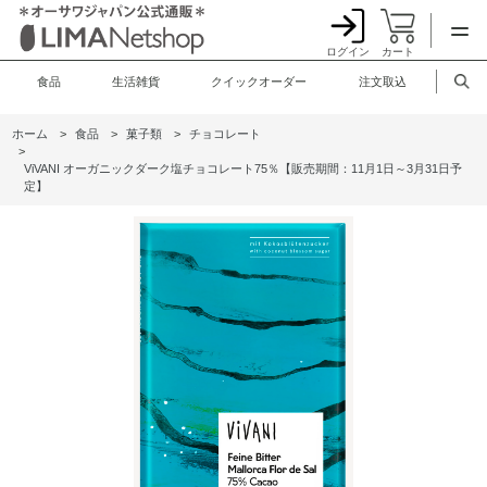
ログイン
カート
食品
生活雑貨
クイックオーダー
注文取込
ホーム
>
食品
>
菓子類
>
チョコレート
>
ViVANI オーガニックダーク塩チョコレート75％【販売期間：11月1日～3月31日予
定】