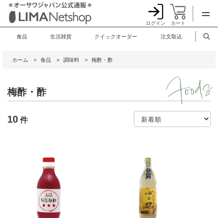
ログイン
カート
食品
生活雑貨
クイックオーダー
注文取込
ホーム
>
食品
>
調味料
>
梅酢・酢
梅酢・酢
10
件