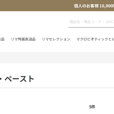
個人のお客様 10,
食品
リマ特選直送品
リマセレクション
マクロビオティックと
・ペースト
5
件