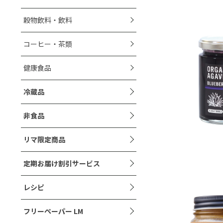
穀物飲料・飲料
コーヒー・茶類
健康食品
冷蔵品
非食品
リマ限定商品
定期お届け割引サービス
レシピ
フリーペーパー LM