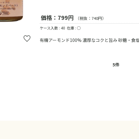
価格：799円
（税抜：740円）
ケース入数 : 40
在庫 : ○
有機アーモンド100% 濃厚なコクと旨み 砂糖・食
5
件