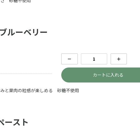
ぱさ 砂糖不使用
 ブルーベリー
－
＋
カートに入れる
甘みと果肉の粒感が楽しめる 砂糖不使用
ペースト