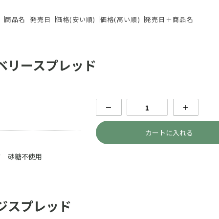
ド
商品名
発売日
価格(安い順)
価格(高い順)
発売日＋商品名
ベリースプレッド
－
＋
カートに入れる
さ 砂糖不使用
ジスプレッド