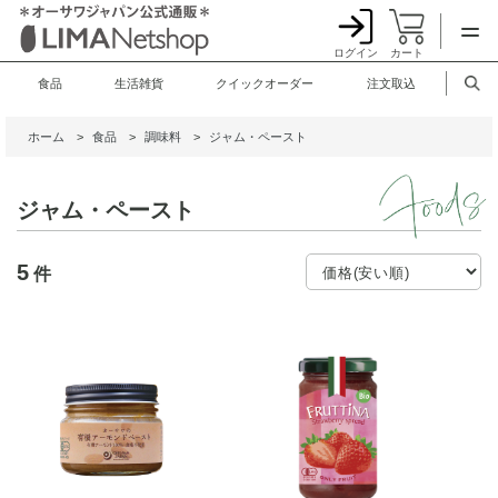
ログイン
カート
食品
生活雑貨
クイックオーダー
注文取込
ホーム
>
食品
>
調味料
>
ジャム・ペースト
ジャム・ペースト
5
件