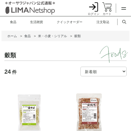
ログイン
カート
食品
生活雑貨
クイックオーダー
注文取込
ホーム
>
食品
>
米・小麦・シリアル
>
穀類
穀類
24
件