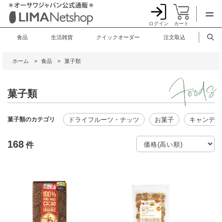
ログイン
カート
食品
生活雑貨
クイックオーダー
注文取込
ホーム
>
食品
>
菓子類
菓子類
ドライフルーツ・ナッツ
お菓子
キャンディ
菓子類のカテゴリ
168
件