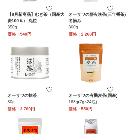
【8月新商品】むぎ茶（国産大
オーサワの薪火晩茶(三年番茶)
麦100％） 丸粒
冬摘み
350g
300g
価格：540円
価格：2,268円
オーサワの抹茶
オーサワの有機麦茶(国産)
30g
168g(7g×24包)
価格：3,780円
価格：550円