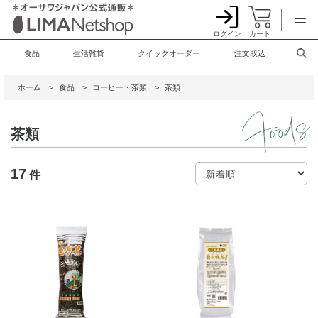
ログイン
カート
食品
生活雑貨
クイックオーダー
注文取込
ホーム
>
食品
>
コーヒー・茶類
>
茶類
茶類
17
件