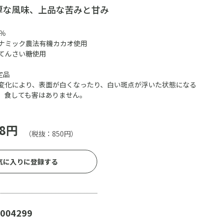
厚な風味、上品な苦みと甘み
％
ナミック農法有機カカオ使用
てんさい糖使用
定品
変化により、表面が白くなったり、白い斑点が浮いた状態になる
。食しても害はありません。
8円
（税抜：850円）
気に入りに登録する
004299