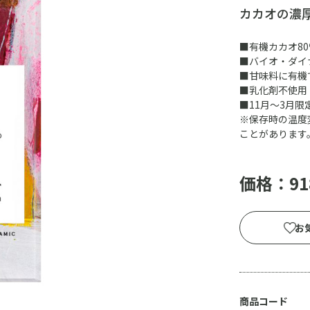
カカオの濃
■有機カカオ80
■バイオ・ダイ
■甘味料に有機
■乳化剤不使用
■11月～3月限
※保存時の温度
ことがあります
価格：91
お
商品コード