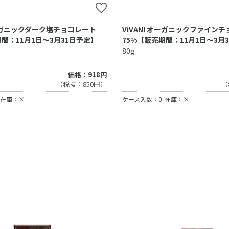
オーガニックダーク塩チョコレート
ViVANI オーガニックファイン
間：11月1日～3月31日予定】
75%【販売期間：11月1日～3月
80g
価格：918円
（税抜：850円）
（
在庫：×
ケース入数：0
在庫：×