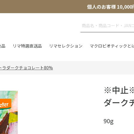
個人のお客様 10,
食品
リマ特選直送品
リマセレクション
マクロビオティックと
ストラダークチョコレート80%
※中止※
ダーク
90g