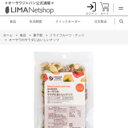
ログイン
カート
食品
生活雑貨
クイックオーダー
注文取込
ホーム
>
食品
>
菓子類
>
ドライフルーツ・ナッツ
>
オーサワのサラダにおいしいナッツ