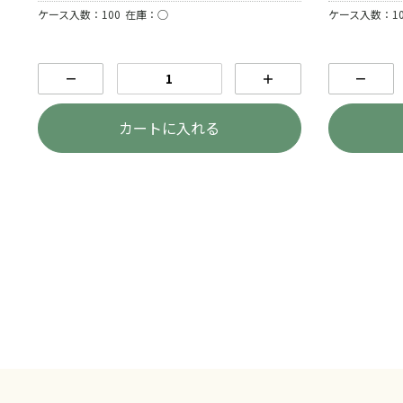
ケース入数：100
在庫：○
ケース入数：10
－
＋
－
カートに入れる