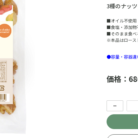
3種のナッ
■オイル不使用
■食塩・添加物
■そのまま食べ
※本品はロース
●容量・容器違
価格：68
－