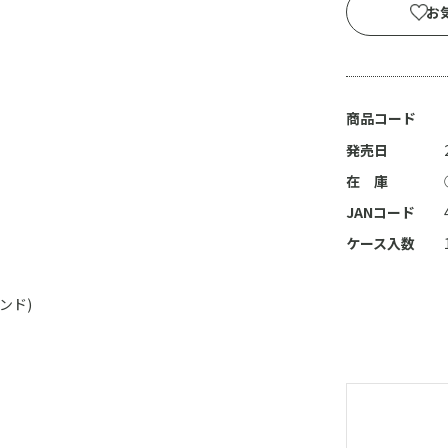
お
商品コード
発売日
在 庫
JANコード
ケース入数
ンド)