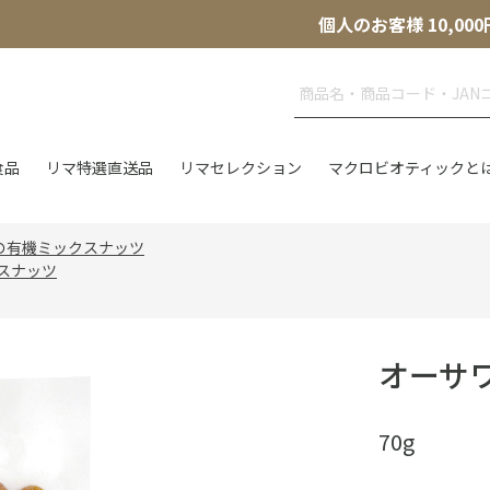
個人のお客様 10,
食品
リマ特選直送品
リマセレクション
マクロビオティックと
の有機ミックスナッツ
スナッツ
オーサ
70g