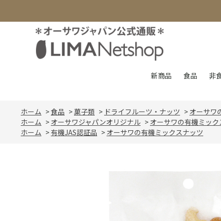
新商品
食品
非
ホーム
>
食品
>
菓子類
>
ドライフルーツ・ナッツ
>
オーサワ
ホーム
>
オーサワジャパンオリジナル
>
オーサワの有機ミック
ホーム
>
有機JAS認証品
>
オーサワの有機ミックスナッツ