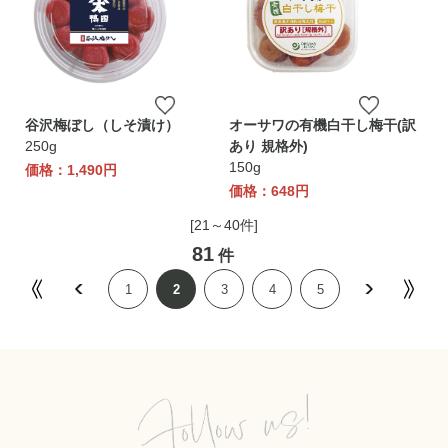
谷沢梅ぼし（しそ漬け）
オーサワの有機白干し梅干(訳
250g
あり 規格外)
150g
価格：1,490円
価格：648円
[21～40件]
81
件
1
2
3
4
5