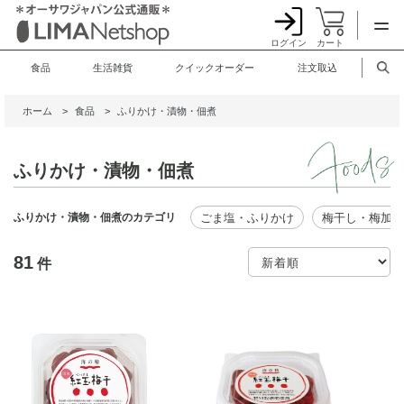
ログイン
カート
食品
生活雑貨
クイックオーダー
注文取込
ホーム
>
食品
>
ふりかけ・漬物・佃煮
ふりかけ・漬物・佃煮
ごま塩・ふりかけ
梅干し・梅加工
ふりかけ・漬物・佃煮のカテゴリ
81
件