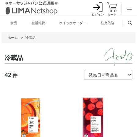
ログイン
カート
食品
生活雑貨
クイックオーダー
注文取込
ホーム
>
冷蔵品
冷蔵品
42
件