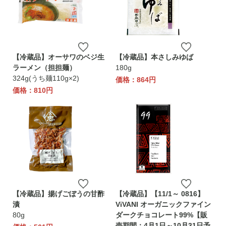
【冷蔵品】オーサワのベジ生
【冷蔵品】本さしみゆば
ラーメン（担担麺）
180g
324g(うち麺110g×2)
価格：864円
価格：810円
【冷蔵品】揚げごぼうの甘酢
【冷蔵品】【11/1～ 0816】
漬
ViVANI オーガニックファイン
80g
ダークチョコレート99%【販
売期間：4月1日～10月31日予