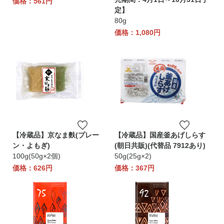
価格：561円
定】
80g
価格：1,080円
【冷蔵品】京なま麩(プレー
【冷蔵品】国産釜あげしらす
ン・よもぎ)
(朝日共販)(代替品 7912あり)
100g(50g×2個)
50g(25g×2)
価格：626円
価格：367円