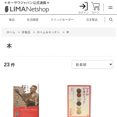
ログイン
カート
食品
生活雑貨
クイックオーダー
注文取込
ホーム
>
非食品
>
ホーム＆キッチン
>
本
本
23
件