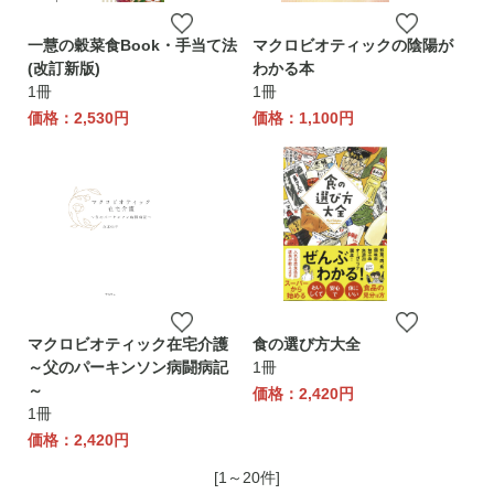
一慧の穀菜食Book・手当て法
マクロビオティックの陰陽が
(改訂新版)
わかる本
1冊
1冊
価格：2,530円
価格：1,100円
マクロビオティック在宅介護
食の選び方大全
～父のパーキンソン病闘病記
1冊
～
価格：2,420円
1冊
価格：2,420円
[1～20件]