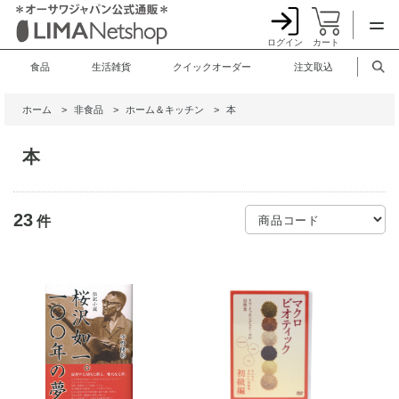
ログイン
カート
食品
生活雑貨
クイックオーダー
注文取込
ホーム
>
非食品
>
ホーム＆キッチン
>
本
本
23
件