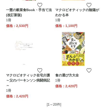
一慧の穀菜食Book・手当て法
マクロビオティックの陰陽が
(改訂新版)
わかる本
1冊
1冊
価格：2,530円
価格：1,100円
マクロビオティック在宅介護
食の選び方大全
～父のパーキンソン病闘病記
1冊
～
価格：2,420円
1冊
価格：2,420円
[1～20件]