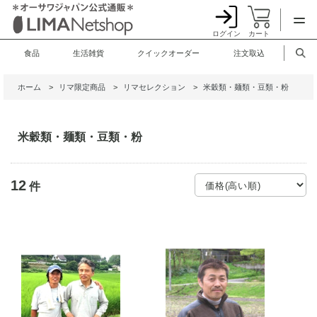
ログイン
カート
食品
生活雑貨
クイックオーダー
注文取込
ホーム
>
リマ限定商品
>
リマセレクション
>
米穀類・麺類・豆類・粉
米穀類・麺類・豆類・粉
12
件