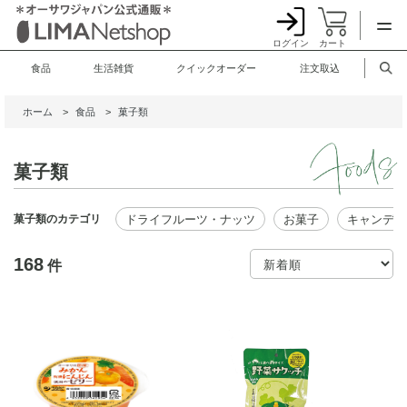
ログイン
カート
食品
生活雑貨
クイックオーダー
注文取込
ホーム
>
食品
>
菓子類
菓子類
ドライフルーツ・ナッツ
お菓子
キャンディ
菓子類のカテゴリ
168
件