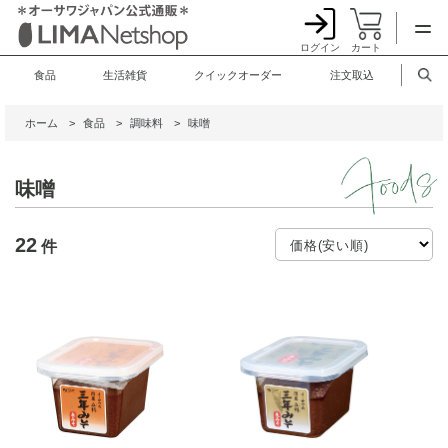
ログイン
カート
食品
生活雑貨
クイックオーダー
注文取込
ホーム
>
食品
>
調味料
>
味噌
味噌
22
件