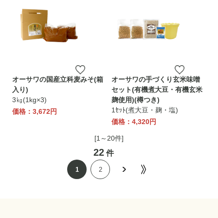
オーサワの国産立科麦みそ(箱
オーサワの手づくり玄米味噌
入り)
セット(有機煮大豆・有機玄米
3㎏(1kg×3)
麹使用)(樽つき)
1ｾｯﾄ(煮大豆・麹・塩)
価格：3,672円
価格：4,320円
[1～20件]
22
件
1
2