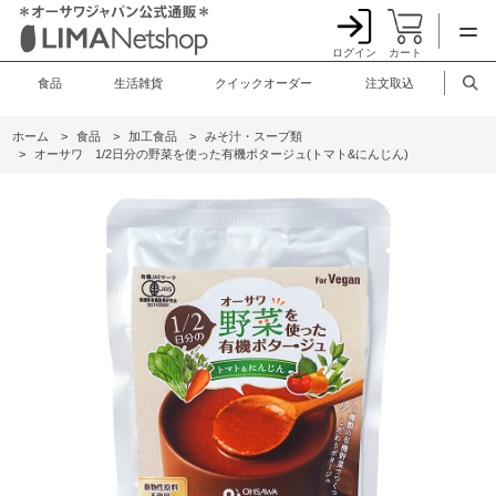
ログイン
カート
食品
生活雑貨
クイックオーダー
注文取込
ホーム
>
食品
>
加工食品
>
みそ汁・スープ類
>
オーサワ 1/2日分の野菜を使った有機ポタージュ(トマト&にんじん)