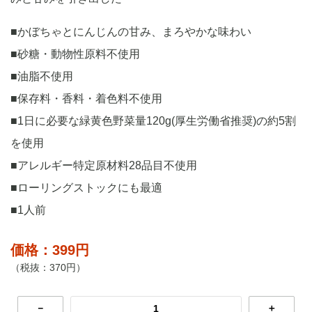
■かぼちゃとにんじんの甘み、まろやかな味わい
■砂糖・動物性原料不使用
■油脂不使用
■保存料・香料・着色料不使用
■1日に必要な緑黄色野菜量120g(厚生労働省推奨)の約5割
を使用
■アレルギー特定原材料28品目不使用
■ローリングストックにも最適
■1人前
価格：399円
（税抜：370円）
－
＋