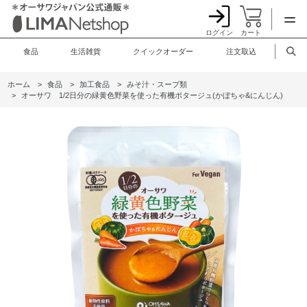
ログイン
カート
食品
生活雑貨
クイックオーダー
注文取込
ホーム
>
食品
>
加工食品
>
みそ汁・スープ類
>
オーサワ 1/2日分の緑黄色野菜を使った有機ポタージュ(かぼちゃ&にんじん)