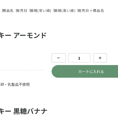
ド
商品名
発売日
価格(安い順)
価格(高い順)
発売日＋商品名
キー アーモンド
－
＋
カートに入れる
 卵・乳製品不使用
キー 黒糖バナナ