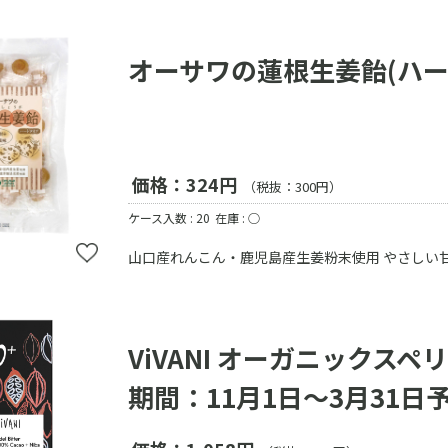
オーサワの蓮根生姜飴(ハー
価格：324円
（税抜：300円）
ケース入数 : 20
在庫 : ○
山口産れんこん・鹿児島産生姜粉末使用 やさしい
ViVANI オーガニックス
期間：11月1日～3月31日