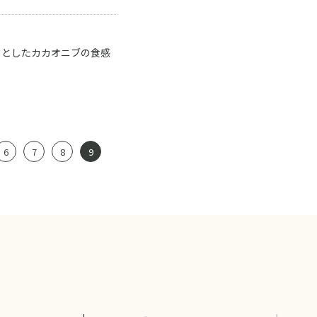
クとしたカカオニブの食感
6
7
8
9