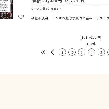
価格：1,058円
（税抜：980円）
ケース入数 : 0
在庫 : ×
砂糖不使用 カカオの濃厚な風味と苦み サクサ
[161～168件]
168
件
1
2
3
4
5