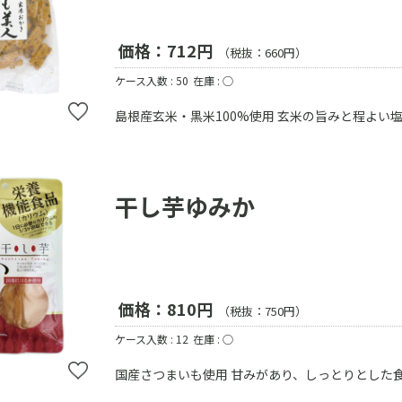
価格：712円
（税抜：660円）
ケース入数 : 50
在庫 : ○
島根産玄米・黒米100%使用 玄米の旨みと程よい
干し芋ゆみか
価格：810円
（税抜：750円）
ケース入数 : 12
在庫 : ○
国産さつまいも使用 甘みがあり、しっとりとした