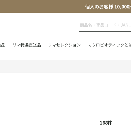
個人のお客様 10,
食品
リマ特選直送品
リマセレクション
マクロビオティックと
168
件